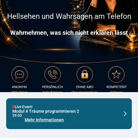
Hellsehen und Wahrsagen am Telefon
Wahrnehmen, was sich nicht erklären lässt
Live Event!
Live E
Modul 4 Träume programmieren 2
Modul 
59.00
59.00
Mehr Informationen