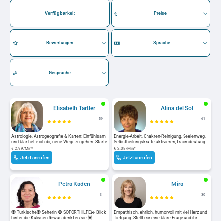
Verfügbarkeit
Preise
Bewertungen
Sprache
Gespräche
Elisabeth Tartler
Alina del Sol
59
61
Astrologie, Astrogeografie & Karten: Einfühlsam
Energie-Arbeit, Chakren-Reinigung, Seelenweg,
und klar helfe ich dir, neue Wege zu gehen. Starte
Selbstheilungskräfte aktivieren,Traumdeutung
jetzt deine Reise!
,Engelmedium , energetisches Kartenlegen für
€ 2,99/Min
*
€ 2,08/Min
*
Liebe,Beruf und Fülle.
Jetzt anrufen
Jetzt anrufen
Petra Kaden
Mira
3
30
🧿 Türkische🧿 Seherin 🧿 SOFORTHILFE💫 Blick
Empathisch, ehrlich, humorvoll mit viel Herz und
hinter die Kulissen 💫was denkt er/sie 💓
Tiefgang. Stellt mir eine klare Frage und ihr