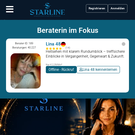
Registrieren
Anmelden
Beraterin im Fokus
Lina 48
Berater-ID: 189
Beratungen: 40.227
(14)
Hellsehen mit klarem Rundumblick – treffsichere
Einblicke in Vergangenheit, Gegenwart & Zukunft.
Nur € 2,29/Min
*
Offline - Rückruf
Lina 48 kennenlernen