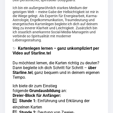
Dein persönlicher, spiritueller Bodyguard.
Ich bin ein außergewöhnlich starkes Medium der
geistigen Welt – meine Gabe der Hellsichtigkeit ist mir in
die Wiege gelegt. Als Expertin für Energiearbeit, Karma-
Astrologie, Engelkommunikation, Traumdeutung und
energetisches Kartenlegen begleite ich dich auf deinem
Weg zu innerer Klarheit und Leichtigkeit. Zusätzlich bin
ich staatlich anerkannte Social-Media-Managerin und
verbinde so Spiritualität mit moderner
Lebensgestaltung.
✨
Kartenlegen lernen – ganz unkompliziert per
Video auf Starline.tel
Du möchtest lernen, die Karten richtig zu deuten?
Dann begleite ich dich Schritt für Schritt –
über
Starline.tel
, ganz bequem und in deinem eigenen
Tempo.
Ich biete dir zum Einstieg
folgende
Grundausbildung
an:
Dreier-Block für Anfänger:
1️⃣
Stunde 1:
Einführung und Erklärung der
einzelnen Karten
2️⃣
Stunde 2:
Deutung von Zweier-