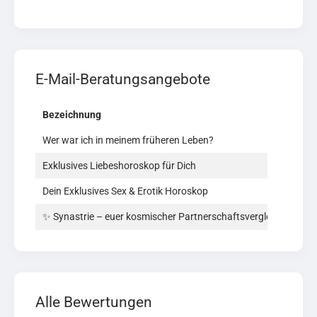
E-Mail-Beratungsangebote
Bezeichnung
P
Wer war ich in meinem früheren Leben?
1
Exklusives Liebeshoroskop für Dich
1
Dein Exklusives Sex & Erotik Horoskop
1
✨ Synastrie – euer kosmischer Partnerschaftsvergleich ✨
1
Alle Bewertungen