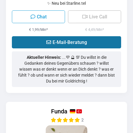
✨ Neu bei Starline.tel
Chat
Live Call
€ 1,99/Min
*
€ 4,49/Min
*
E-Mail-Beratung
Aktueller Hinweis:
...💜 🔮 💯 Du willst in die
Gedanken deines Gegenübers schauen ? willst
wissen was er denkt wenn er an Dich denkt ? was er
fühlt ? ob und wann er sich wieder meldet ? dann bist
Du bei mir Goldrichtig !
Funda
2