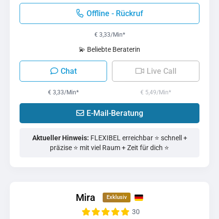
Offline - Rückruf
€ 3,33/Min
*
💫 Beliebte Beraterin
Chat
Live Call
€ 3,33/Min
*
€ 5,49/Min
*
E-Mail-Beratung
Aktueller Hinweis:
FLEXIBEL erreichbar ⭐️ schnell +
präzise ⭐️ mit viel Raum + Zeit für dich ⭐️
Mira
30