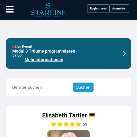
Registrieren
Anmelden
Live Event!
Live E
Modul 3 Träume programmieren
Modul 
59.00
59.00
Mehr Informationen
Suchen
Elisabeth Tartler
59