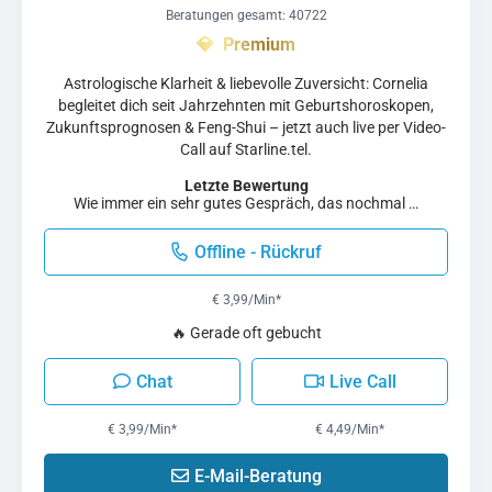
Beratungen gesamt: 40722
Astrologische Klarheit & liebevolle Zuversicht: Cornelia
begleitet dich seit Jahrzehnten mit Geburtshoroskopen,
Zukunftsprognosen & Feng-Shui – jetzt auch live per Video-
Call auf Starline.tel.
Letzte Bewertung
Wie immer ein sehr gutes Gespräch, das nochmal …
Offline - Rückruf
€ 3,99/Min
*
🔥 Gerade oft gebucht
Chat
Live Call
€ 3,99/Min
*
€ 4,49/Min
*
E-Mail-Beratung