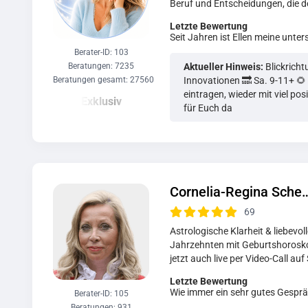
Beruf und Entscheidungen, die d
Letzte Bewertung
Seit Jahren ist Ellen meine unte
Berater-ID: 103
Beratungen: 7235
Aktueller Hinweis:
Blickrich
Beratungen gesamt: 27560
Innovationen 🔜 Sa. 9-11+ 
eintragen, wieder mit viel po
für Euch da
Cornelia-Regina Sche
69
Astrologische Klarheit & liebevoll
Jahrzehnten mit Geburtshorosk
jetzt auch live per Video-Call auf 
Letzte Bewertung
Wie immer ein sehr gutes Gespr
Berater-ID: 105
Beratungen: 931