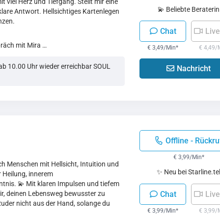
t viel Herz und Tiefgang. Stellt mir eine
💫 Beliebte Beraterin
 klare Antwort. Hellsichtiges Kartenlegen
nzen.
Chat
Live
präch mit Mira …
€ 3,49/Min
*
€ 4,49/
b 10.00 Uhr wieder erreichbar SOUL
Nachricht
Offline - Rückru
€ 3,99/Min
*
ch Menschen mit Hellsicht, Intuition und
✨ Neu bei Starline.te
r Heilung, innerem
tnis. 💫 Mit klaren Impulsen und tiefem
dir, deinen Lebensweg bewusster zu
Chat
Live
Ruder nicht aus der Hand, solange du
€ 3,99/Min
*
€ 3,99/