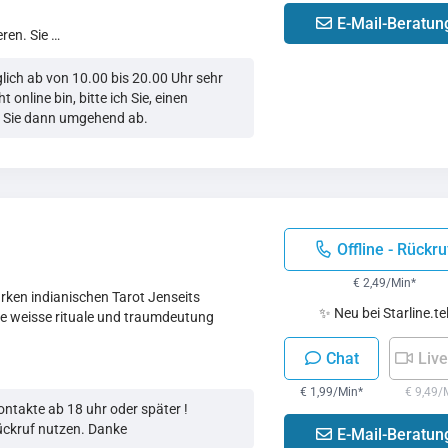
E-Mail-Beratun
eren. Sie …
glich ab von 10.00 bis 20.00 Uhr sehr
t online bin, bitte ich Sie, einen
e Sie dann umgehend ab.
Offline - Rückru
€ 2,49/Min
*
arken indianischen Tarot Jenseits
✨ Neu bei Starline.te
ne weisse rituale und traumdeutung
Chat
Live
€ 1,99/Min
*
€ 9,49/
ontakte ab 18 uhr oder später !
Rückruf nutzen. Danke
E-Mail-Beratun