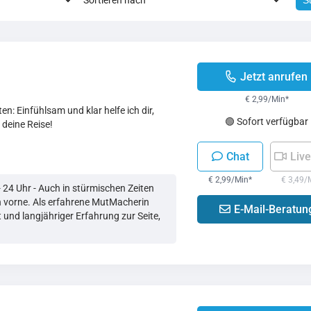
S
Jetzt anrufen
€ 2,99/Min
*
en: Einfühlsam und klar helfe ich dir,
🟢 Sofort verfügbar
 deine Reise!
Chat
Live
€ 2,99/Min
*
€ 3,49/
 24 Uhr - Auch in stürmischen Zeiten
h vorne. Als erfahrene MutMacherin
E-Mail-Beratun
it und langjähriger Erfahrung zur Seite,
.