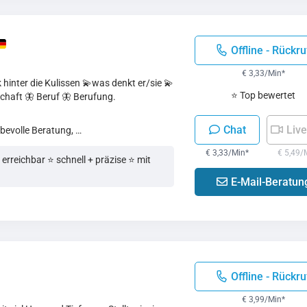
Offline - Rückru
€ 3,33/Min
*
hinter die Kulissen 💫was denkt er/sie 💫
⭐ Top bewertet
chaft 🦋 Beruf 🦋 Berufung.
Chat
Live
ebevolle Beratung, …
€ 3,33/Min
*
€ 5,49/
rreichbar ⭐️ schnell + präzise ⭐️ mit
E-Mail-Beratun
Offline - Rückru
€ 3,99/Min
*