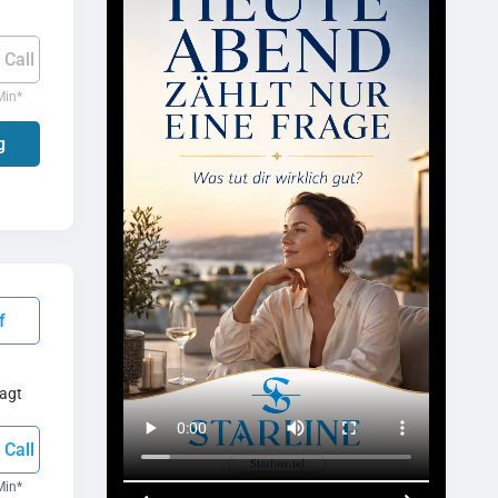
 Call
Min
*
g
f
agt
 Call
Min
*