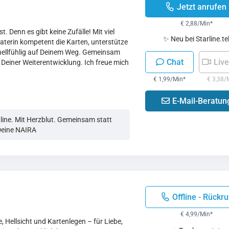
Jetzt anrufen
€ 2,88/Min
*
 Denn es gibt keine Zufälle! Mit viel
✨ Neu bei Starline.te
eraterin kompetent die Karten, unterstütze
 hellfühlig auf Deinem Weg. Gemeinsam
Chat
Live
n Deiner Weiterentwicklung. Ich freue mich
€ 1,99/Min
*
€ 3,38/
E-Mail-Beratun
nline. Mit Herzblut. Gemeinsam statt
Deine NAIRA
Offline - Rückru
€ 4,99/Min
*
 Hellsicht und Kartenlegen – für Liebe,