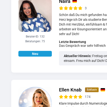
Naira
3
Schön daß Du mich gefunden hast.
Herz lege ich Dir als studierte B
Dich mit Herzblut, einfühlsam &
arbeiten wir lösungsorientiert a
sehr auf Dich!
Berater-ID: 132
Beratungen: 75
Letzte Bewertung
Das Gespräch war sehr hilfreich
Aktueller Hinweis:
Freitag o
einsam. Freu mich auf Dich! 
Ellen Knab
174
Klare Impulse durch Numerologie,