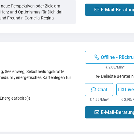
 neue Perspektiven oder Ziele am
E-Mail-Beratun
t Herz und Optimismus für Dich da!
 und Freundin Cornelia-Regina
Offline - Rückru
€ 2,08/Min
*
ng, Seelenweg, Selbstheilungskräfte
💫 Beliebte Beraterin
edium , energetisches Kartenlegen für
Chat
Live
nergiearbeit :-))
€ 1,99/Min
*
€ 2,98/
E-Mail-Beratun