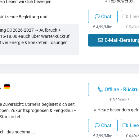
⭐ Top bewertet
ein Leben wirklich bewegen
Chat
Live
rstützende Begleitung und …
€ 4,99/Min
*
€ 5,49/
tung 👉🏻 2026-2027 ⇥ Aufbruch +
 16-18.00 +auch über Warte/Rückruf
E-Mail-Beratun
sitiver Energie & konkreten Lösungen
…
Offline - Rückru
€ 3,99/Min
*
e Zuversicht: Cornelia begleitet dich seit
⭐ Heute besonders gefr
open, Zukunftsprognosen & Feng-Shui –
Starline.tel.
Chat
Live
äch, das nochmal …
€ 3,99/Min
*
€ 4,49/