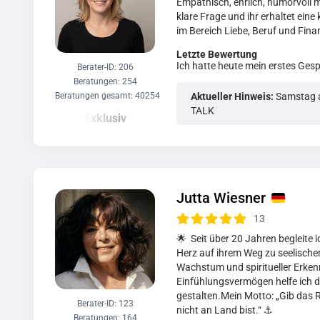
Empathisch, ehrlich, humorvoll mi
klare Frage und ihr erhaltet eine
im Bereich Liebe, Beruf und Fina
Letzte Bewertung
Ich hatte heute mein erstes Ges
Berater-ID: 206
Beratungen: 254
Beratungen gesamt: 40254
Aktueller Hinweis:
Samstag a
TALK
Jutta Wiesner
13
🌟 Seit über 20 Jahren begleite i
Herz auf ihrem Weg zu seelische
Wachstum und spiritueller Erkenn
Einfühlungsvermögen helfe ich 
gestalten.Mein Motto: „Gib das 
Berater-ID: 123
nicht an Land bist.“ ⚓ ️
Beratungen: 164