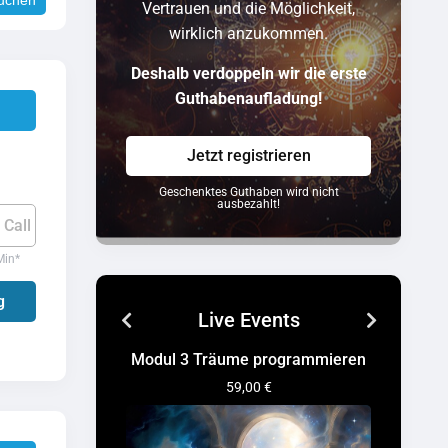
uchen
Vertrauen und die Möglichkeit,
wirklich anzukommen.
Deshalb verdoppeln wir die erste
Guthabenaufladung!
Jetzt registrieren
Geschenktes Guthaben wird nicht
ausbezahlt!
 Call
Min
*
g
Live Events
Modul 3 Träume programmieren
Modul 2
59,00 €