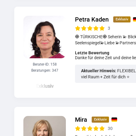
Petra Kaden
3
🧿 TÜRKISCHE🧿 Seherin 💫 Blick 
Seelenspiegel💫Liebe 💫Partners
Letzte Bewertung
Danke für deine Zeit und deine li
Berater-ID: 158
Beratungen: 347
Aktueller Hinweis:
FLEXIBEL e
viel Raum + Zeit für dich ⭐️
Mira
30