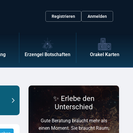
Registrieren
Anmelden
ing
Erzengel Botschaften
Orakel Karten
Live Event!
✨ Erlebe den
Modul 2 Schlaf Entspannungstechniken
Unterschied
59.00
Gute Beratung braucht mehr als
einen Moment. Sie braucht Raum,