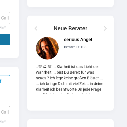
 Call
Neue Berater
Min
*
serious Angel
Berater-ID: 108
..💜 🔮 💯 ... Klarheit ist das Licht der
Spirituelle 
Wahrheit ... bist Du Bereit für was
Kartenlegen,
neues ? ich lege keine großen Blätter ...
Lichtarbeit,
f
... ich bringe Dich mit viel Zeit .. in deine
Botschaft der
Klarheit ich beantworte Dir jede Frage
Deine persön
ausführlich gehe direkt auf Dich und
Mailberatung
l
deine Wünsche ein um Dich mit
Gespräch!
Metatrons Licht behutsam abzuholen...
 Call
Dich in dunklen Stunden mit Liebe
wieder aufzubauen ❤ ️ Dir Kraft zu
Min
*
geben für deinen Neustart um deine